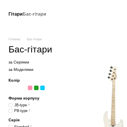
Перейти до основного контенту
Гітари
Бас-гітари
Головна
Бас-гітари
Бас-гітари
за Серіями
за Моделями
Колір
Форма корпусу
JB-type
4
PB-type
3
Серія
Standard
2