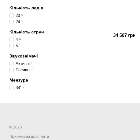
Кількість ладів
20
6
24
1
Кількість струн
34 507 грн
4
6
5
1
Звукознімачі
Активні
1
Пасивні
6
Мензура
34"
7
© 2026
Приймаємо до оплати