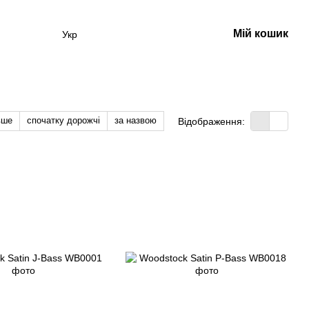
Мій кошик
Укр
вше
спочатку дорожчі
за назвою
Відображення: