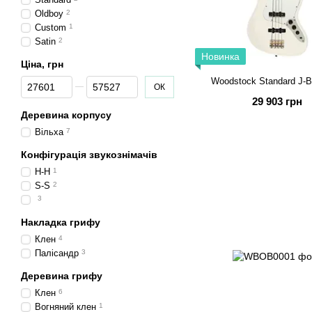
Oldboy
2
Custom
1
Satin
2
Новинка
Ціна, грн
Від Ціна, грн
До Ціна, грн
Woodstock Standard J-
ОК
29 903 грн
Деревина корпусу
Вільха
7
Конфігурація звукознімачів
H-H
1
S-S
2
3
Накладка грифу
Клен
4
Палісандр
3
Деревина грифу
Клен
6
Вогняний клен
1