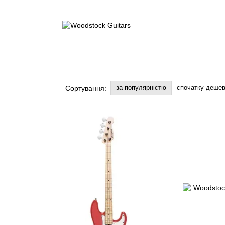
за популярністю
спочатку деше
Сортування: