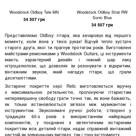
Woodstock Oldboy Tele MN
Woodstock Oldboy Strat RW
Sonic Blue
34 507 грн
34 507 грн
Представляємо Oldboy: гітара, яка зачаровує від першого
моменту, коли вона у твоїх руках! Відчуй тепло зустрічі
старого друга, якої ти прагнув протягом років. Виготовлені
майстрами-ремісниками у Woodstock Guitars, ці інструменти
мають характерний дизайн і ніжний шар лаку
нітроцелюлози, що дозволяє їм резонувати з відкритим,
вінтажним звуком, який нагадує гітари, що грали
десятиліттями.
Зістарене покриття серії Relic виготовляється вручну
з максимальною ретельністю, пропонуючи гітаристам
неперевершену свободу грати точно так, як вони бажають,
як тільки встановлюється зв'язок між музикантом і
інструментом. Звукознімачі ручної роботи, створенї у
традиціях 60-х років з використанням найкращих
компонентів, у поєднанні з автентичним зістареним
покриттям всіх деталей гітари, надає справжній вінтажний
настрій як зовнішньому вигляду, так і тону інструменту.