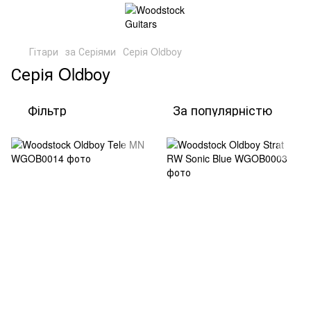
Гітари
за Серіями
Серія Oldboy
Серія Oldboy
Фільтр
За популярністю