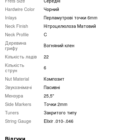
Frets Size
Середні
Hardwire Color
Чорний
Inlays
Перламутрові точки 6mm
Neck Finish
Нітроцелюлоза Матовий
Neck Profile
C
Деревина
Вогняний клен
грифу
Кількість ладів
22
Кількість
6
струн
Nut Material
Композит
Звукознімачі
Пасивні
Мензура
25,5"
Side Markers
Точки 2mm
Tuners
Закритого типу
String Gauge
Elixir .010-.046
Відгуки