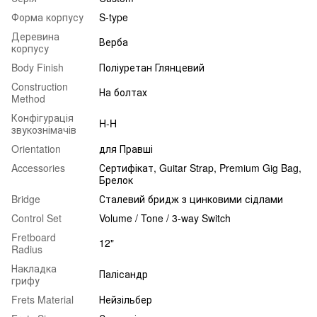
Форма корпусу
S-type
Деревина
Верба
корпусу
Body Finish
Поліуретан Глянцевий
Construction
На болтах
Method
Конфігурація
H-H
звукознімачів
Orientation
для Правші
Accessories
Сертифікат, Guitar Strap, Premium Gig Bag,
Брелок
Bridge
Сталевий бридж з цинковими сідлами
Control Set
Volume / Tone / 3-way Switch
Fretboard
12"
Radius
Накладка
Палісандр
грифу
Frets Material
Нейзільбер