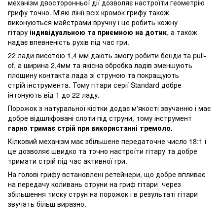
механізм двосторонньої дії дозволяє настроїти геометрію
грифу точно. М'які лінії всіх кромок грифу також
виконуються майстрами вручну і це робить кожну
гітару
індивідуальною та приємною на дотик
, а також
надає впевненість рухів під час гри.
22 лади висотою 1,4 мм дають змогу робити бенди та pull-
of, а ширина 2,4мм та якісна обробка ладів зменшують
площину контакта лада зі струною та покращують
стрій інструмента. Тому гітари серії Standard добре
інтонують від 1 до 22 ладу.
Порожок з натуральної кістки додає м'якості звучанню і має
добре відшліфовані слоти під струни, тому інструмент
гарно тримає стрій при використанні тремоло.
Кілковий механізм має збільшене передаточне число 18:1 і
це дозволяє швидко та точно настроїти гітару та добре
тримати стрій під час активної гри.
На голові грифу встановлені ретейнери, що добре впливає
на передачу коливань струни на гриф гітари через
збільшення тиску струн на порожок і в результаті гітари
звучать більш виразно.