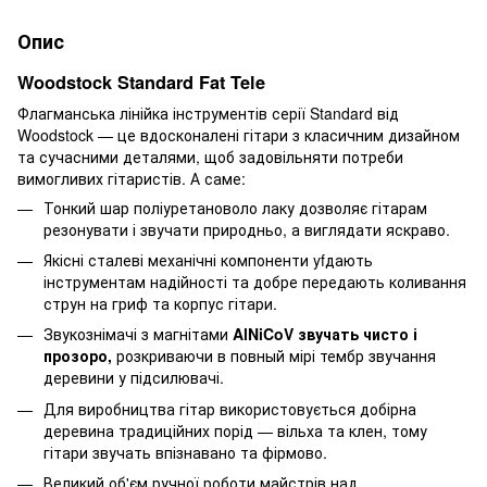
Опис
Woodstock Standard Fat Tele
Флагманська лінійка інструментів серії Standard від
Woodstock — це вдосконалені гітари з класичним дизайном
та сучасними деталями, щоб задовільняти потреби
вимогливих гітаристів. А саме:
Тонкий шар поліуретановоло лаку дозволяє гітарам
резонувати і звучати природньо, а виглядати яскраво.
Якісні сталеві механічні компоненти yfдають
інструментам надійності та добре передають коливання
струн на гриф та корпус гітари.
Звукознімачі з магнітами
AlNiCoV звучать чисто і
прозоро,
розкриваючи в повный мірі тембр звучання
деревини у підсилювачі.
Для виробництва гітар використовується добірна
деревина традиційних порід — вільха та клен, тому
гітари звучать впізнавано та фірмово.
Великий об'єм ручної роботи майстрів над