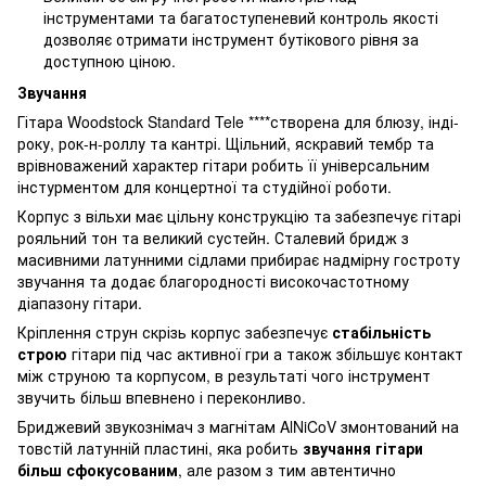
інструментами та багатоступеневий контроль якості
дозволяє отримати інструмент бутікового рівня за
доступною ціною.
Звучання
Гітара Woodstock Standard Tele ****створена для блюзу, інді-
року, рок-н-роллу та кантрі. Щільний, яскравий тембр та
врівноважений характер гітари робить її універсальним
інстурментом для концертної та студійної роботи.
Корпус з вільхи має цільну конструкцію та забезпечує гітарі
рояльний тон та великий сустейн. Сталевий бридж з
масивними латунними сідлами прибирає надмірну гостроту
звучання та додає благородності високочастотному
діапазону гітари.
Кріплення струн скрізь корпус забезпечує
стабільність
строю
гітари під час активної гри а також збільшує контакт
між струною та корпусом, в результаті чого інструмент
звучить більш впевнено і переконливо.
Бриджевий звукознімач з магнітам AlNiCoV змонтований на
товстій латунній пластині, яка робить
звучання гітари
більш сфокусованим
, але разом з тим автентично