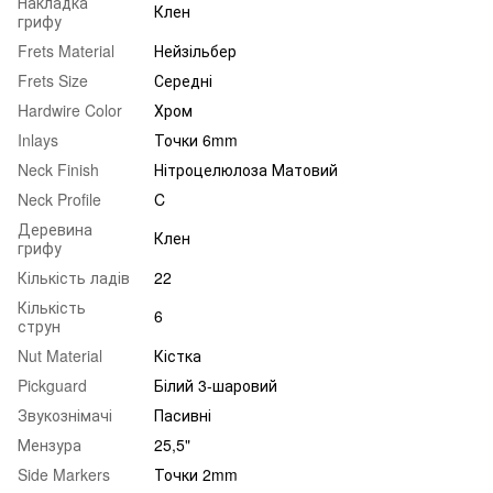
Накладка
Клен
грифу
Frets Material
Нейзільбер
Frets Size
Середні
Hardwire Color
Хром
Inlays
Точки 6mm
Neck Finish
Нітроцелюлоза Матовий
Neck Profile
C
Деревина
Клен
грифу
Кількість ладів
22
Кількість
6
струн
Nut Material
Кістка
Pickguard
Білий 3-шаровий
Звукознімачі
Пасивні
Мензура
25,5"
Side Markers
Точки 2mm