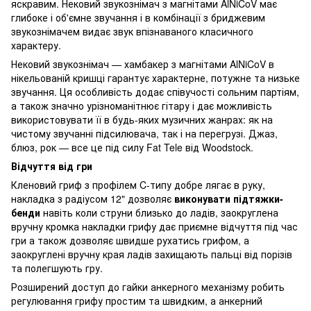
яскравим. Нековий звукознімач з магнітами AlNiCoV має
глибоке і об'ємне звучання і в комбінації з бриджевим
звукознімачем видає звук впізнаваного класичного
характеру.
Нековий звукознімач — хамбакер з магнітами AlNiCoV в
нікельованій кришці гарантує характерне, потужне та низьке
звучання. Ця особливість додає співучості сольним партіям,
а також значно урізноманітнює гітару і дає можливість
використовувати її в будь-яких музичних жанрах: як на
чистому звучанні підсилювача, так і на перегрузі. Джаз,
блюз, рок — все це під силу Fat Tele від Woodstock.
Відчуття від гри
Кленовий гриф з профілем C-типу добре лягає в руку,
накладка з радіусом 12" дозволяє
виконувати підтяжки-
бенди
навіть коли струни близько до ладів, заокруглена
вручну кромка накладки грифу дає приємне відчуття під час
гри а також дозволяє швидше рухатись грифом, а
заокруглені вручну края ладів захищають пальці від порізів
та полегшують гру.
Розширений доступ до гайки анкерного механізму робить
регулювання грифу простим та швидким, а анкерний