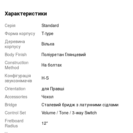
Характеристики
Серія
Standard
Форма корпусу
T-type
Деревина
Вільха
корпусу
Body Finish
Поліуретан Глянцевий
Construction
На болтах
Method
Конфігурація
H-S
звукознімачів
Orientation
для Правші
Accessories
Чохол
Bridge
Сталевий бридж з латунними сідлами
Control Set
Volume / Tone / 3-way Switch
Fretboard
12"
Radius