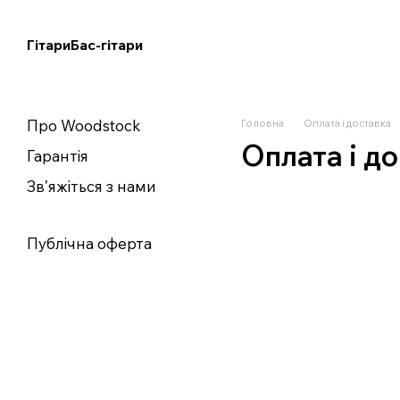
Перейти до основного контенту
Гітари
Бас-гітари
Про Woodstock
Головна
Оплата і доставка
Оплата і д
Гарантія
Звʼяжіться з нами
Публічна оферта